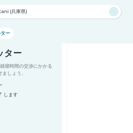
tani (兵庫県)
ルター
シッター
就寝時間の交渉にかかる
けましょう。
ー
了 します