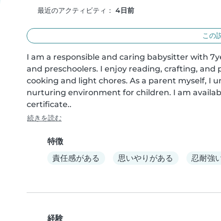
最近のアクティビティ：
4日前
この
I am a responsible and caring babysitter with 7ye
and preschoolers. I enjoy reading, crafting, and 
cooking and light chores. As a parent myself, I 
nurturing environment for children. I am availabl
certificate..
続きを読む
特徴
責任感がある
思いやりがある
忍耐強
経験